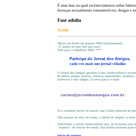
É uma fase na qual esclarecimentos sobre hábito
doenças sexualmente transmissíveis, drogas e 
Fase adulta
Ver mais
M
úsica de fundo em arquivo MID (experimental):
"L'amour est plus fort que nous"
Nota para a seqüência Midi: ****
Participe do
Jornal dos Amigos,
cada vez mais um jornal cidadão
O Jornal dos Amigos agradece a seus colaboradores e incentiv
de idéias, artigos, poesias, crônicas, amenidades, anedotas, 
interessar a seus amigos. Escreva para o e-mail:
Se o conteúdo estiver de acordo com a linha editorial do jor
Não esqueça de citar seu nome, a cidade de origem e a font
Solicitamos a nossos colaboradores que, ao enviarem seus tex
"sujeiras" de reenvio do e-mail. Isso facilita bastante para
Início da página