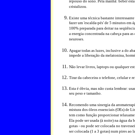
repouso do sono. Pela manhã: beber esta
cristalizou.
Existe uma técnica bastante interessante
fazer um 'escalda-pés' de 5 minutos em á
100% preparada para deitar na seqüênci
a energia concentrada na cabeça para as
neuroses.
Apagar todas as luzes, inclusive a do ab
impede a liberação da melatonina, hormô
Não levar livros, laptops ou qualquer e
Tirar da cabeceira o telefone, celular e r
Esta é óbvia, mas não custa lembrar: usa
seu peso e tamanho.
Recomendo uma sinergia da aromaterapia
mistura dos óleos essenciais (OEs) de L
tem como função proporcionar relaxamento
Ela pode ser usada (à noite) na água da b
gotas - ou pode ser colocada no travessei
ser colocada (1 a 3 gotas) num pires ao