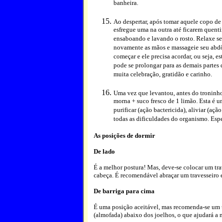
banheira.
Ao despertar, após tomar aquele copo de 
esfregue uma na outra até ficarem quent
ensaboando e lavando o rosto. Relaxe se
novamente as mãos e massageie seu abdô
começar e ele precisa acordar, ou seja, e
pode se prolongar para as demais partes
muita celebração, gratidão e carinho.
Uma vez que levantou, antes do troninho
morna + suco fresco de 1 limão. Esta é 
purificar (ação bactericida), aliviar (aç
todas as dificuldades do organismo. Espe
As posições de dormir
De lado
É a melhor postura! Mas, deve-se colocar um tra
cabeça. É recomendável abraçar um travesseiro 
De barriga para cima
É uma posição aceitável, mas recomenda-se um t
(almofada) abaixo dos joelhos, o que ajudará a m