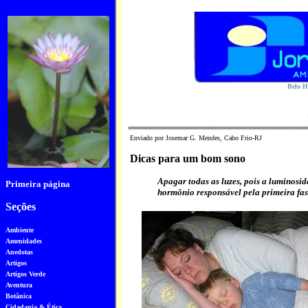
Belo Ho
Enviado por Josemar G. Mendes, Cabo Frio-RJ
Dicas para um bom sono
Apagar todas as luzes, pois a luminosi
Primeira página
hormônio responsável pela primeira fa
Seções
Ambiente
Amenidades
Anedotas
Artigos
Artigos Verde
Aventura
Botânica
Cidadania & Ética