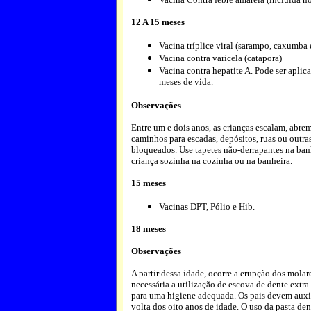
12 A 15 meses
Vacina tríplice viral (sarampo, caxumba 
Vacina contra varicela (catapora)
Vacina contra hepatite A. Pode ser aplica
meses de vida.
Observações
Entre um e dois anos, as crianças escalam, abre
caminhos para escadas, depósitos, ruas ou outra
bloqueados. Use tapetes não-derrapantes na banh
criança sozinha na cozinha ou na banheira.
15 meses
Vacinas DPT, Pólio e Hib.
18 meses
Observações
A partir dessa idade, ocorre a erupção dos molare
necessária a utilização de escova de dente extr
para uma higiene adequada. Os pais devem auxil
volta dos oito anos de idade. O uso da pasta den