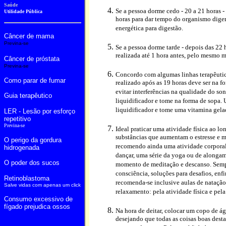
Saúde
Se a pessoa dorme cedo - 20 a 21 horas -
Utilidade Pública
horas para dar tempo do organismo digeri
energética para digestão.
Câncer de mama
Previna-se
Se a pessoa dorme tarde - depois das 22 h
realizada até 1 hora antes, pelo mesmo
Câncer de próstata
Previna-se
Concordo com algumas linhas terapêutic
Como parar de fumar
realizado após as 19 horas deve ser na f
evitar interferências na qualidade do s
Guia terapêutico
liquidificador e tome na forma de sopa.
liquidificador e tome uma vitamina gela
LER - Lesão por esforço
repetitivo
Previna-se
Ideal praticar uma atividade física ao lo
substâncias que aumentam o estresse e mo
O perigo da gordura
recomendo ainda uma atividade corporal
hidrogenada
dançar, uma série da yoga ou de alongame
O poder dos sucos
momento de meditação e descanso. Semp
consciência, soluções para desafios, enf
Retinoblastoma
recomenda-se inclusive aulas de natação
Salve vidas com apenas um click
relaxamento: pela atividade física e pel
Consumo excessivo de
fígado prejudica ossos
Na hora de deitar, colocar um copo de ág
desejando que todas as coisas boas desta