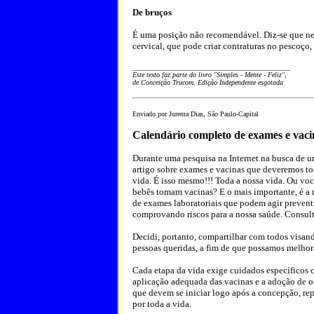
De bruços
É uma posição não recomendável. Diz-se que ne
cervical, que pode criar contraturas no pescoço
_____________________________________________
Este texto faz parte do livro "Simples - Mente - Feliz",
de Conceição Trucom. Edição Independente esgotada
Enviado por Jurema Dias, São Paulo-Capital
Calendário completo de exames e vaci
Durante uma pesquisa na Internet na busca de u
artigo sobre exames e vacinas que deveremos to
vida. É isso mesmo!!! Toda a nossa vida. Ou vo
bebês tomam vacinas? E o mais importante, é 
de exames laboratoriais que podem agir prevent
comprovando riscos para a nossa saúde. Consult
Decidi, portanto, compartilhar com todos visan
pessoas queridas, a fim de que possamos melhora
Cada etapa da vida exige cuidados específicos c
aplicação adequada das vacinas e a adoção de o
que devem se iniciar logo após a concepção, re
por toda a vida.