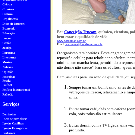
Ciência
Crônicas
Cultura
Depoimento
Dicas de Internet
Economia
Por
Conceição Trucom
, química, cientista, p
Educação
bem-estar e qualidade de vida
Ficção
www.docelimao.com.br
Gestão
Email:
mctrucom@docelimao.com.br
Justiça
O organismo tem horários. Desta engrenagem não
Imprensa
reposição celular, para rebobinar o cérebro, per
Literatura
mínimo, em marcha lenta, permitindo o repouso, 
Música
não dorme não cresce". Para os adultos: "quem n
Notícias
Opinião
Bem, as dicas para um sono de qualidade, ou sej
Pesquisa
s
Poesia
Política
Sempre tomar um bom banho antes de dorm
Política internacional
vibrações de frescor, relaxamento e limp
Reflexão
sono.
Serviços
Evitar tomar café, chás com cafeína (com
cola, pois todos são estimulantes.
Denúncias
Dicas de previdência
Igrejas Católicas
Evitar dormir com a TV ligada, uma vez 
Igrejas Evangélicas
profundo.
Profissões