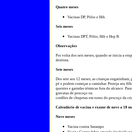
Quatro meses
Vacinas DP,
Pólio e
Hib.
Seis meses
Vacinas DPT,
Pólio,
Hib e
Hep B.
Observações
Por volta dos seis meses, quando se inicia a eru
dentista.
Sete meses
Dos sete aos 12 meses, as crianças engatinham,
pé e podem começar a caminhar. Proteja seu fil
quentes e garrafas térmicas fora do alcance. Pa
gravatas de pescoço ou
cordões de chupetas em torno do pescoço da cri
Calendário de vacina e exame de nove a 18 m
Nove meses
Vacina contra Sarampo
Vacina Contra febre amarela (incluída n