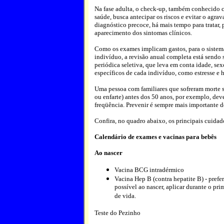
Na fase adulta, o check-up, também conhecido 
saúde, busca antecipar os riscos e evitar o agr
diagnóstico precoce, há mais tempo para tratar, p
aparecimento dos sintomas clínicos.
Como os exames implicam gastos, para o sistema
indivíduo, a revisão anual completa está sendo 
periódica seletiva, que leva em conta idade, sexo
específicos de cada indivíduo, como estresse e hi
Uma pessoa com familiares que sofreram morte s
ou enfarte) antes dos 50 anos, por exemplo, dev
freqüência. Prevenir é sempre mais importante do
Confira, no quadro abaixo, os principais cuidado
Calendário de exames e vacinas para bebês
Ao nascer
Vacina BCG intradérmico
Vacina Hep B (contra hepatite B) - prefe
possível ao nascer, aplicar durante o pri
de vida.
Teste do Pezinho