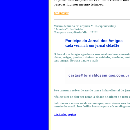
pessoas. Eu sou mesmo teimoso.
Ver anterior
M
úsica de fundo em arquivo MID (experimental):
"Acontece", de Cartola
Nota para a seqüência Midi: *****
Participe do
Jornal dos Amigos,
cada vez mais um jornal cidadão
O Jornal dos Amigos agradece a seus colaboradores e incentiv
idéias, artigos, poesias, crônicas, amenidades, anedotas, rece
seus amigos. Escreva para o e-mail:
Se o conteúdo estiver de acordo com a linha editorial do jorn
Não esqueça de citar seu nome, a cidade de origem e a fonte
Solicitamos a nossos colaboradores que, ao enviarem seus text
reenvio do e-mail. Isso facilita bastante para nós na diagram
Início da página