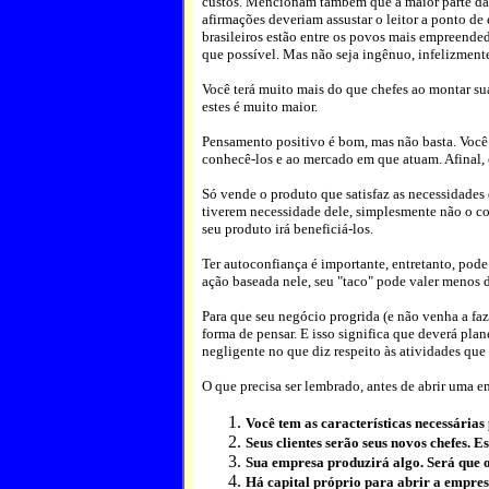
custos. Mencionam também que a maior parte das
afirmações deveriam assustar o leitor a ponto de
brasileiros estão entre os povos mais empreende
que possível. Mas não seja ingênuo, infelizmente
Você terá muito mais do que chefes ao montar sua
estes é muito maior.
Pensamento positivo é bom, mas não basta. Você é q
conhecê-los e ao mercado em que atuam. Afinal,
Só vende o produto que satisfaz as necessidades d
tiverem necessidade dele, simplesmente não o c
seu produto irá beneficiá-los.
Ter autoconfiança é importante, entretanto, pod
ação baseada nele, seu "taco" pode valer menos 
Para que seu negócio progrida (e não venha a faze
forma de pensar. E isso significa que deverá pla
negligente no que diz respeito às atividades que
O que precisa ser lembrado, antes de abrir uma em
Você tem as características necessári
Seus clientes serão seus novos chefes. 
Sua empresa produzirá algo. Será que 
Há capital próprio para abrir a empre