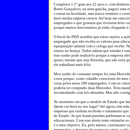
Completei o 1° grau aos 22 anos e, com dinheir
Bento Gonçalves, na serra gaúcha, paguei uma es
e entrar na faculdade, mas nunca terminei o curs
fazer minha empresa crescer. Até hoje me emoci
empregados o que gostaria que tivessem feito co
porque muitos funcionários já estão chegando à 
O fiscal do INSS acredita que estou sujeito a açõ
empregado que não receba os valores para educ
equiparação salarial com o colega que recebe. N
entrou na Justiça. Todos sabem que estudar é u
esse sonho pode realizá-lo porque a empresa ofe
quiser, mesmo que seja filosofia, que não teria
ele trabalhará mais feliz.
Meu sonho de consumo sempre foi uma Mercedes-
vezes porque, como cidadão consciente do meu de
coisa pelos meus 280 empregados. Com os valore
poderia ter comprado duas Mercedes. Teria manda
incomodando com leis absurdas. Mas não consigo
No momento em que o modelo de Estado que faz 
Quem vai fazer no seu lugar? Até agora, tem sido
empresas que tenham recebido o tratamento que a
do Estado. As que foram punidas preferiram se c
educacionais. Com esse alerta temo estimular os
é o meu objetivo. Eu, pelo menos, continuarei o
empresário, a despeito de eventuais crises, e não