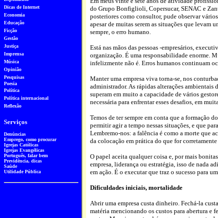
Em meus vinte e sete anos de atividade profissi
Dicas de Internet
do Grupo Bonfiglioli, Copersucar, SENAC e Zant
Economia
posteriores como consultor, pude observar vários
Educação
apesar de muitas serem as situações que levam um
Ficção
sempre, o erro humano.
Gestão
Justiça
Está nas mãos das pessoas -empresários, executiv
Imprensa
organização. É uma responsabilidade enorme. Mui
Música
infelizmente não é. Erros humanos continuam oco
Opinião
Pesquisa
s
Manter uma empresa viva torna-se, nos conturbad
Poesia
administrador. As rápidas alterações ambientais
Política
superam em muito a capacidade de vários gestores
Política internacional
necessária para enfrentar esses desafios, em muitas
Reflexão
Temos de ter sempre em conta que a formação do e
Serviços
permitir agir a tempo nessas situações, e que par
Lembremo-nos: a falência é como a morte que ac
Denúncias
Emprego, como procurar
da colocação em prática do que for corretamente
Igrejas Católicas
Igrejas Evangélicas
Português
, falar bem
O papel aceita qualquer coisa e, por mais bonitas 
Previdência, dicas
empresa, liderança ou estratégia, isso de nada a
Saúde
em ação. É o executar que traz o sucesso para u
Utilidade Pública
Dificuldades iniciais, mortalidade
Abrir uma empresa custa dinheiro. Fechá-la cust
matéria mencionando os custos para abertura e 