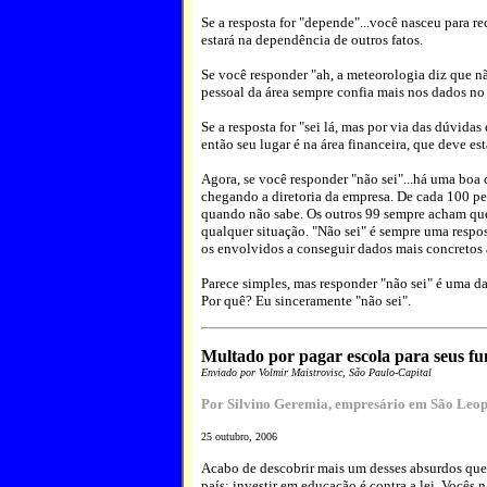
Se a resposta for "depende"...você nasceu para 
estará na dependência de outros fatos.
Se você responder "ah, a meteorologia diz que nã
pessoal da área sempre confia mais nos dados no
Se a resposta for "sei lá, mas por via das dúvida
então seu lugar é na área financeira, que deve e
Agora, se você responder "não sei"...há uma boa
chegando a diretoria da empresa. De cada 100 pe
quando não sabe. Os outros 99 sempre acham que p
qualquer situação. "Não sei" é sempre uma resp
os envolvidos a conseguir dados mais concretos 
Parece simples, mas responder "não sei" é uma das
Por quê? Eu sinceramente "não sei".
Multado por pagar escola para seus fu
Enviado por Volmir Maistrovisc, São Paulo-Capital
Por Silvino Geremia, empresário em São Leop
25 outubro, 2006
Acabo de descobrir mais um desses absurdos que 
país: investir em educação é contra a lei. Vocês