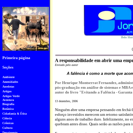
Belo Hor
Primeira página
A responsabilidade em abrir uma emp
Enviado pelo autor
Seções
A falência é como a morte que aco
Ambiente
Amenidades
Por Henrique Montserrat Fernandez, adminis
Anedotas
pós-graduação em análise de sistemas e MBA 
Artigos
autor do livro "Evitando a Falência - Garanta
Artigos Verde
Aventura
13 dezembro, 2006
Biografia
Botânica
Ninguém abre uma empresa pensando em fechá-la
Cidadania & Ética
esforço investidos merecem um retorno satisfatóri
Ciência
alguns anos de trabalho duro. Infelizmente, no e
Crônicas
quebram antes disso. Quais serão as razões para i
Cultura
Depoimento