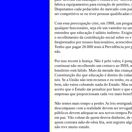
fabrica equipamentos para extração de petróleo,
Disputamos cada pedacinho do mercado com paíse
ser competitivo se eu tiver pessoas qualificadas
Com essa preocupação criei, em 1988, um progra
qualquer funcionário, seja ele um varredor ou um
entendeu que educação é salário indireto. Exigi
o recolhimento da contribuição social sobre os 
freqüentados por nossos funcionários, acrescido
Tenho que pagar 26.000 reais à Previdência por
não.
Por isso recorri à Justiça. Não é pelo valor, é p
continuar não recolhendo um centavo ao INSS, 
brasileiro está falido. Mais da metade das criança
Constituição diz que educação é direito do cid
nós. Se a União não tem recursos e eu tenho, eu
bem, não estou cobrando nada do Estado. Mas 
aceito que o Estado me penalize por fazer o que 
empresas que proporcionam cada vez mais benefí
Não temos mais tempo a perder. As leis retrógrada
descompasso com a realidade devem ser revogada
públicos devem adequar-se aos novos tempos.Por
em paz. Vão cobrar de quem desvia dinheiro, de
quem contrata mão-de-obra fria, sem registro alg
não tive muito estudo.