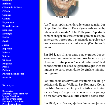
Botânica
Cidadania & Ética
Ciência
Crônicas
*1923-2004
Cultura
Depoimento
Aos 7 anos, após aprender a ler com sua mãe, do
Dicas de Internet
Grupo Escolar Afonso Pena. Quem seria seu cole
Economia
infância até a morte? Hélio Pellegrino. A partir d
Educação
comum chegar em casa com um galo na testa, por
Ficção
enxergar os postes que haveriam de ter pelo seu
Gestão
ouvia atentamente sua irmã e o pai (Domingos Sa
Justiça
piano.
Imprensa
Música
Em 1934, aos 11 anos entra para o grupos dos e
Notícias
acontece o surpreendente: torna-se locutor do p
Opinião
Horizonte. Entra para o "curso de admissão" de
Pesquisa
s
conhecimentos básicos de gramática que lhes ser
Poesia
ingressa no curso secundário do ginásio mineiro
Política
portuguesa.
Política internacional
Reflexão
Por influência dos livros de aventuras que lia,
pr
policiais de Edgar Wallace, Sax Rohmer e Conan D
Serviços
literárias. Nessa ocasião, por iniciativa do irmã
Denúncias
revista "Argus", órgão da Secretaria de Seguran
Emprego, como procurar
o desapontamento: a autoria constou como send
Igrejas Católicas
Igrejas Evangélicas
Português
, falar bem
Em 1938, aos 15 anos, ajuda a fundar um jorna
Previdência, dicas