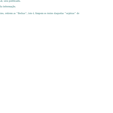
nal, será publicado.
 da informação.
tos, retirem as "flechas", isto é, limpem os textos daquelas "sujeiras" de