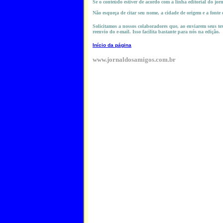
Se o conteúdo estiver de acordo com a linha editorial do jor
Não esqueça de citar seu nome, a cidade de origem e a fonte
Solicitamos a nossos colaboradores que, ao enviarem seus tex
reenvio do e-mail. Isso facilita bastante para nós na edição.
Início da página
www.jornaldosamigos.com.br