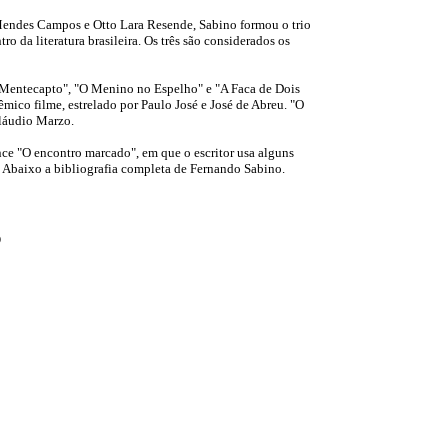
Mendes Campos e Otto Lara Resende, Sabino formou o trio
o da literatura brasileira. Os três são considerados os
 Mentecapto", "O Menino no Espelho" e "A Faca de Dois
ico filme, estrelado por Paulo José e José de Abreu. "O
láudio Marzo.
ce "O encontro marcado", em que o escritor usa alguns
a. Abaixo a bibliografia completa de Fernando Sabino.
0