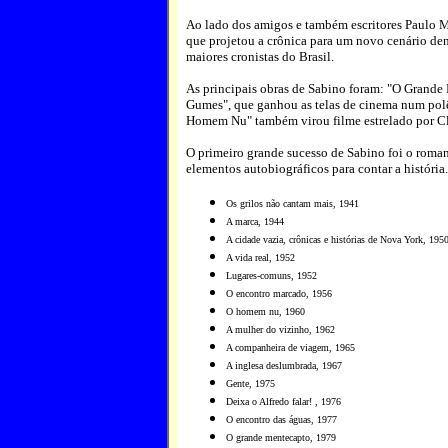
Ao lado dos amigos e também escritores Paulo 
que projetou a crônica para um novo cenário dentr
maiores cronistas do Brasil.
As principais obras de Sabino foram: "O Grande
Gumes", que ganhou as telas de cinema num polêm
Homem Nu" também virou filme estrelado por C
O primeiro grande sucesso de Sabino foi o roman
elementos autobiográficos para contar a históri
Os grilos não cantam mais, 1941
A marca, 1944
A cidade vazia, crônicas e histórias de Nova York, 195
A vida real, 1952
Lugares-comuns, 1952
O encontro marcado, 1956
O homem nu, 1960
A mulher do vizinho, 1962
A companheira de viagem, 1965
A inglesa deslumbrada, 1967
Gente, 1975
Deixa o Alfredo falar! , 1976
O encontro das águas, 1977
O grande mentecapto, 1979