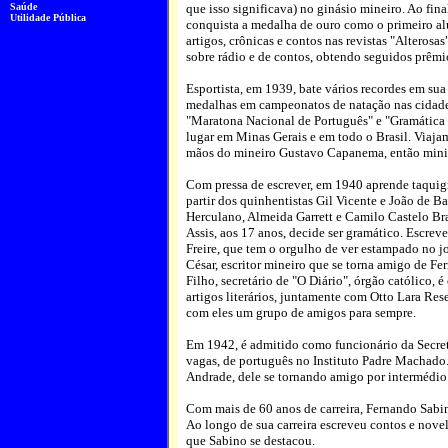
Saúde
que isso significava) no ginásio mineiro. Ao fina
Utilidade Pública
conquista a medalha de ouro como o primeiro a
artigos, crônicas e contos nas revistas "Alterosa
sobre rádio e de contos, obtendo seguidos prêmi
Esportista, em 1939, bate vários recordes em su
medalhas em campeonatos de natação nas cidades
"Maratona Nacional de Português" e "Gramática
lugar em Minas Gerais e em todo o Brasil. Viaja
mãos do mineiro Gustavo Capanema, então mini
Com pressa de escrever, em 1940 aprende taquigr
partir dos quinhentistas Gil Vicente e João de B
Herculano, Almeida Garrett e Camilo Castelo Br
Assis, aos 17 anos, decide ser gramático. Escrev
Freire, que tem o orgulho de ver estampado no j
César, escritor mineiro que se torna amigo de F
Filho, secretário de "O Diário", órgão católico, é
artigos literários, juntamente com Otto Lara R
com eles um grupo de amigos para sempre.
Em 1942, é admitido como funcionário da Secreta
vagas, de português no Instituto Padre Machad
Andrade, dele se tornando amigo por intermédio 
Com mais de 60 anos de carreira, Fernando Sabin
Ao longo de sua carreira escreveu contos e novela
que Sabino se destacou.