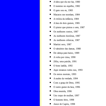
A falta que ela me faz, 1980
O menino no espelho, 1982
O gato sou eu, 1983
Macacos me mordam, 1984
A vitória da infância, 1984
A faca de dois gumes, 1985
O pintor que pintou o sete, 1987
Os melhores contos, 1987
As melhores histórias, 1987
As melhores crônicas, 1987
Martini seco, 1987
O tabuleiro das damas, 1988
De cabeça para baixo, 1989
A volta por cima, 1990
Zélia, uma paixão, 1991
O bom ladrão, 1992
Aqui estamos todos nus, 1993
Os restos mortais, 1993
A nudez da verdade, 1994
Com a graça de Deus, 1995
O outro gume da faca, 1996
Obra reunida, 1996
Um corpo de mulher, 1997
O homem feito, 1998
Amor de Capitu, 1998