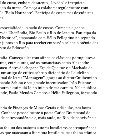
l do curso, embora desatento, "levado" e irrequieto,
luno da turma. Começa a colaborar regularmente com
s" e "Belo Horizonte". Participa de concursos de crônicas
os.
a especialidade: o nado de costas. Compete e ganha
 de Uberlândia, São Paulo e Rio de Janeiro. Participa da
 Histórica", empatando com Hélio Pellegrino no segundo
m juntos ao Rio para receber em sessão solene o prêmio das
stro da Educação.
afia. Começa a ler com afinco os clássicos portugueses a
arros, entre outros, até os romancistas como Alexandre
anco. Antes de chegar a Eça de Queiroz e a Machado de
e um artigo de crítica sobre o dicionário de Laudelino
ornal de letras "Mensagem", graças ao diretor Guilhermino
ernando Sabino e seu grande incentivador. João Etienne
 outro a estimulá-lo no início de sua carreira. Nele publica
esende, Paulo Mendes Campos e Hélio Pellegrino, formando
ria de Finanças de Minas Gerais e dá aulas, nas horas
o. Conhece pessoalmente o poeta Carlos Drummond de
de correspondência e, mais tarde, no Rio, de convivência.
o foi um dos maiores autores brasileiros contemporâneos.
s que marcaram a literatura brasileira, mas foi na crônica