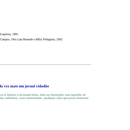
 Lispector, 2001
Campos, Otto Lara Resende e Hélio Pellegrino, 2002
da vez mais um jornal cidadão
a os leitores a enviarem textos, fotos ou ilustrações com
sugestões de
itas culinárias, casos interessantes, qualquer coisa que possa interessar