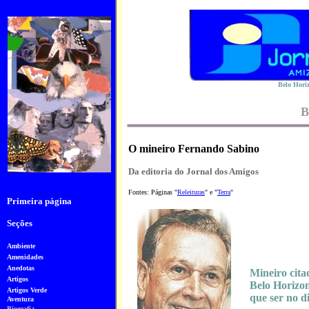
Belo Horiz
B
O mineiro Fernando Sabino
Da editoria do Jornal dos Amigos
Fontes: Páginas "
Releituras
" e "
Terra
"
Primeira página
Seções
Ambiente
Amenidades
Anedotas
Mineiro cit
Artigos
Belo Horizon
Artigos Verde
que ser no di
Aventura
Biografia