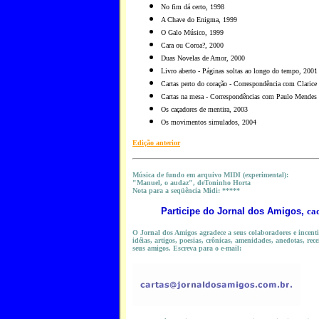
No fim dá certo, 1998
A Chave do Enigma, 1999
O Galo Músico, 1999
Cara ou Coroa?, 2000
Duas Novelas de Amor, 2000
Livro aberto - Páginas soltas ao longo do tempo, 2001
Cartas perto do coração - Correspondência com Clarice
Cartas na mesa - Correspondências com Paulo Mendes 
Os caçadores de mentira, 2003
Os movimentos simulados, 2004
Edição anterior
Música de fundo em arquivo MIDI (experimental):
"Manuel, o audaz", deToninho Horta
Nota para a seqüência Midi: *****
Participe do
Jornal dos Amigos,
ca
O Jornal dos Amigos agradece a seus colaboradores e incentiv
idéias, artigos, poesias, crônicas, amenidades, anedotas, rece
seus amigos. Escreva para o e-mail: