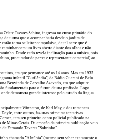
na Odete Tavares Sabino, ingressa no curso primário do
ga de turma que o acompanharia desde o jardim de
e então torna-se leitor compulsivo, de tal sorte que é
 caminhar com um livro aberto diante dos olhos e não
 caminho. Desde cedo revela inclinação para a música, pois
bino, procurador de partes e representante comercial) ao
scoteiros, em que permance até os 14 anos. Mas em 1935
rograma infantil "Gurilândia", da Rádio Guarani de Belo
 dona Benvinda de Carvalho Azevedo, em que adquire
ão fundamentais para o futuro de sua profissão. Logo
, onde demonstra grande interesse pelo estudo da língua
incipalmente Winnetou, de Karl May, e dos romances
oyle, entre outros, faz suas primeiras tentativas
o Gerson, tem seu primeiro conto policial publicado na
ça de Minas Gerais. Da emoção da primeira publicação veio
o de Fernando Tavares "Sobrinho".
lzinho chamado "A Inúbia" (mesmo sem saber exatamente o