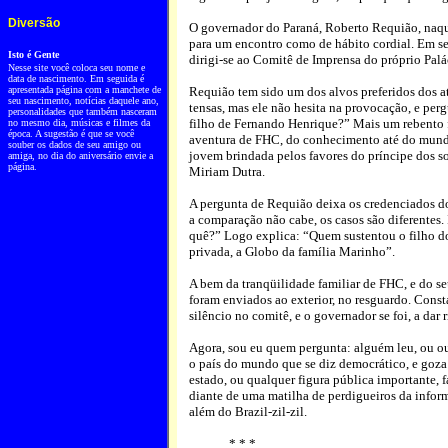
Diversão
O governador do Paraná, Roberto Requião, naquel
para um encontro como de hábito cordial. Em se
Isto é Gente
dirigi-se ao Comitê de Imprensa do próprio Palá
Nesse site você coloca seu nome e
data de nascimento. Em seguida é
apresentada página com a manchete de
Requião tem sido um dos alvos preferidos dos at
seu nascimento, notícias daquele ano,
tensas, mas ele não hesita na provocação, e per
personalidades que também nasceram
filho de Fernando Henrique?” Mais um rebento 
no mesmo dia, músicas e filmes da
época. A sugestão é que se você
aventura de FHC, do conhecimento até do mundo 
souber os dados de seu amigo ou
jovem brindada pelos favores do príncipe dos so
amiga, no dia do aniversário envie a
página.
Miriam Dutra.
A pergunta de Requião deixa os credenciados do
a comparação não cabe, os casos são diferentes
quê?” Logo explica: “Quem sustentou o filho do
privada, a Globo da família Marinho”.
A bem da tranqüilidade familiar de FHC, e do s
foram enviados ao exterior, no resguardo. Const
silêncio no comitê, e o governador se foi, a dar r
Agora, sou eu quem pergunta: alguém leu, ou ouv
o país do mundo que se diz democrático, e goza
estado, ou qualquer figura pública importante, 
diante de uma matilha de perdigueiros da infor
além do Brazil-zil-zil.
* * *