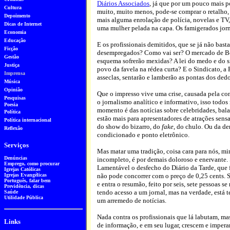
Diários Associados
, já que por um pouco mais p
Cultura
muito, muito menos, pode-se comprar o retalho, 
Depoimento
mais alguma enrolação de polícia, novelas e TV
Dicas de Internet
uma mulher pelada na capa. Os famigerados jorn
Economia
Educação
E os profissionais demitidos, que se já não bas
Ficção
desempregados? Como vai ser? O mercado de Be
Gestão
esquema sofrerão mexidas? A lei do medo e do si
Justiça
povo da favela na rédea curta? E o Sindicato, a
Imprensa
asseclas, sentarão e lamberão as pontas dos ded
Música
Opinião
Que o impresso vive uma crise, causada pela co
Pesquisa
s
o jornalismo analítico e informativo, isso todo
Poesia
momento é das notícias sobre celebridades, balad
Política
estão mais para apresentadores de atrações sens
Política internacional
do show do bizarro, do
fake
, do chulo. Ou da d
Reflexão
condicionado e ponto eletrônico.
Serviços
Mas matar uma tradição, coisa cara para nós, min
Denúncias
incompleto, é por demais doloroso e enervante.
Emprego, como procurar
Lamentável o desfecho do Diário da Tarde, que 
Igrejas Católicas
Igrejas Evangélicas
não pode concorrer com o preço de 0,25 cents. 
Português
, falar bem
e entra o resumão, feito por seis, sete pessoas s
Previdência, dicas
tendo acesso a um jornal, mas na verdade, est
Saúde
Utilidade Pública
um arremedo de notícias.
Nada contra os profissionais que lá labutam, ma
Links
de informação, e em seu lugar, crescem e impera