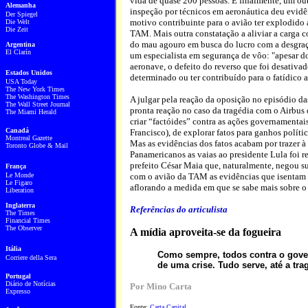
vida de quase 200 pessoas. E finalmente, um out
Alemanha
inspeção por técnicos em aeronáutica deu evidê
Der Spiegel
motivo contribuinte para o avião ter explodido 
Die Welt
Die Zeit
TAM. Mais outra constatação a aliviar a carga co
do mau agouro em busca do lucro com a desgraç
Argentina
El Clarín
um especialista em segurança de vôo: "apesar do
aeronave, o defeito do reverso que foi desativ
Estados Unidos
determinado ou ter contribuído para o fatídico a
USA Today
The New York Times
The Washington Times
A julgar pela reação da oposição no episódio da
The Wall Street Journal
pronta reação no caso da tragédia com o Airbus 
The Miami Herald
criar “factóides” contra as ações governamentai
Canadá
Francisco), de explorar fatos para ganhos políti
Montreal Gazette
Mas as evidências dos fatos acabam por trazer à 
Toronto Globe & Mail
Panamericanos as vaias ao presidente Lula foi 
prefeito César Maia que, naturalmente, negou su
França
Le Monde
com o avião da TAM as evidências que isentam 
Le Figaro
aflorando a medida em que se sabe mais sobre o i
Liberation
Inglaterra
Referências do articulista
The Times
Financial Times
The Observer
A mídia aproveita-se da fogueira
Itália
Como sempre, todos contra o gove
Corriere della Sera
de uma crise. Tudo serve, até a tr
Portugal
Diário de Notícias
Por Mino Carta
Expresso
Fonte:
Carta Capital