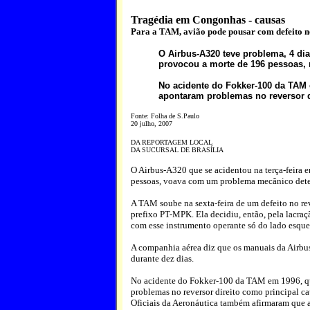
Tragédia em Congonhas - causas
Para a TAM, avião pode pousar com defeito no
O Airbus-A320 teve problema, 4 dia
provocou a morte de 196 pessoas, n
No acidente do Fokker-100 da TAM 
apontaram problemas no reversor d
Fonte: Folha de S.Paulo
20 julho, 2007
DA REPORTAGEM LOCAL
DA SUCURSAL DE BRASÍLIA
O Airbus-A320 que se acidentou na terça-feira
pessoas, voava com um problema mecânico detec
A TAM soube na sexta-feira de um defeito no rev
prefixo PT-MPK. Ela decidiu, então, pela lacra
com esse instrumento operante só do lado esque
A companhia aérea diz que os manuais da Airbu
durante dez dias.
No acidente do Fokker-100 da TAM em 1996, qu
problemas no reversor direito como principal ca
Oficiais da Aeronáutica também afirmaram que a