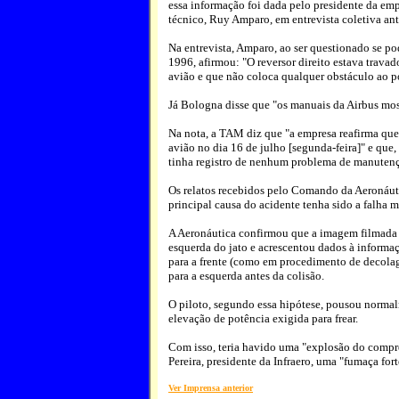
essa informação foi dada pelo presidente da em
técnico, Ruy Amparo, em entrevista coletiva an
Na entrevista, Amparo, ao ser questionado se po
1996, afirmou: "O reversor direito estava trava
avião e que não coloca qualquer obstáculo ao 
Já Bologna disse que "os manuais da Airbus most
Na nota, a TAM diz que "a empresa reafirma que
avião no dia 16 de julho [segunda-feira]" e que,
tinha registro de nenhum problema de manutenç
Os relatos recebidos pelo Comando da Aeronáuti
principal causa do acidente tenha sido a falha 
A Aeronáutica confirmou que a imagem filmada 
esquerda do jato e acrescentou dados à informa
para a frente (como em procedimento de decolage
para a esquerda antes da colisão.
O piloto, segundo essa hipótese, pousou normal
elevação de potência exigida para frear.
Com isso, teria havido uma "explosão do compre
Pereira, presidente da Infraero, uma "fumaça for
Ver Imprensa anterior