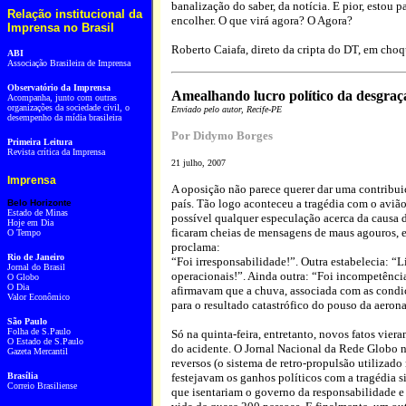
banalização do saber, da notícia. E pior, estou 
Relação institucional da
encolher. O que virá agora? O Agora?
Imprensa no Brasil
Roberto Caiafa, direto da cripta do DT, em choq
ABI
Associação Brasileira de Imprensa
Observatório da Imprensa
Amealhando lucro político da desgraça
Acompanha, junto com outras
organizações da sociedade civil, o
Enviado pelo autor, Recife-PE
desempenho da mídia brasileira
Por
Didymo Borges
Primeira Leitura
Revista crítica da Imprensa
21 julho, 2007
Imprensa
A oposição não parece querer dar uma contribui
país. Tão logo aconteceu a tragédia com o avião
Belo Horizonte
Estado de Minas
possível qualquer especulação acerca da causa d
Hoje em Dia
ficaram cheias de mensagens de maus agouros, e
O Tempo
proclama:
Rio de Janeiro
“Foi irresponsabilidade!”. Outra estabelecia: “L
Jornal do Brasil
operacionais!”. Ainda outra: “Foi incompetênc
O Globo
O Dia
afirmavam que a chuva, associada com as condi
Valor Econômico
para o resultado catastrófico do pouso da aeron
São Paulo
Folha de S.Paulo
Só na quinta-feira, entretanto, novos fatos vi
O Estado de S.Paulo
do acidente. O Jornal Nacional da Rede Globo 
Gazeta Mercantil
reversos (o sistema de retro-propulsão utilizad
Brasília
festejavam os ganhos políticos com a tragédia s
Correio Brasiliense
que isentariam o governo da responsabilidade e