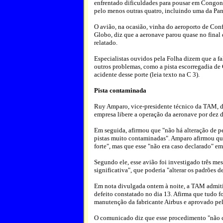
enfrentado dificuldades para pousar em Congonh
pelo menos outras quatro, incluindo uma da Pan
O avião, na ocasião, vinha do aeroporto de Con
Globo, diz que a aeronave parou quase no final
relatado.
Especialistas ouvidos pela Folha dizem que a fa
outros problemas, como a pista escorregadia de 
acidente desse porte (leia texto na C 3).
Pista contaminada
Ruy Amparo, vice-presidente técnico da TAM, d
empresa libere a operação da aeronave por dez d
Em seguida, afirmou que "não há alteração de p
pistas muito contaminadas". Amparo afirmou qu
forte", mas que esse "não era caso declarado" 
Segundo ele, esse avião foi investigado três me
significativa", que poderia "alterar os padrões 
Em nota divulgada ontem à noite, a TAM admitiu
defeito constatado no dia 13. Afirma que tudo f
manutenção da fabricante Airbus e aprovado pel
O comunicado diz que esse procedimento "não c