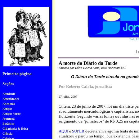
Belo Ho
I
A morte do Diário da Tarde
Enviado por Lúcia Helena Assis, Belo Horizonte-MG
Primeira página
O Diário da Tarde circula na gran
Seções
Por Roberto Caiafa, jornalista
Ambiente
27 julho, 2007
Amenidades
Anedotas
Ontem, 23 de julho de 2007, foi um dia triste pa
Artigos
absolutamente mercadológicas e capitalistas, aos
Artigos Verde
Horizonte. Segundo várias fontes ouvidas nas red
Aventura
surgimento de "jornalecos" de R$ 0,25 na capita
Botânica
Cidadania & Ética
AQUI
e
SUPER
decretaram a agonia lenta de um
Ciência
atualizou e parou no tempo. Sua existência pas
Crônicas