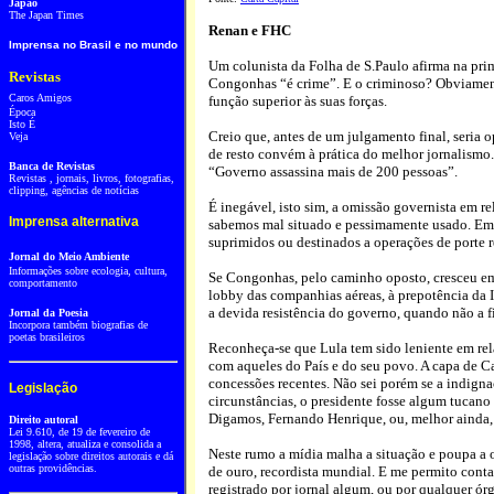
Japão
The Japan Times
Renan e FHC
Imprensa no Brasil e no mundo
Um colunista da Folha de S.Paulo afirma na pri
Revistas
Congonhas “é crime”. E o criminoso? Obviament
Caros Amigos
função superior às suas forças.
Época
Isto É
Creio que, antes de um julgamento final, seria 
Veja
de resto convém à prática do melhor jornalismo
Banca de Revistas
“Governo assassina mais de 200 pessoas”.
Revistas , jornais, livros, fotografias,
clipping, agências de notícias
É inegável, isto sim, a omissão governista em 
Imprensa alternativa
sabemos mal situado e pessimamente usado. Em 
suprimidos ou destinados a operações de porte re
Jornal do Meio Ambiente
Informações sobre ecologia, cultura,
Se Congonhas, pelo caminho oposto, cresceu em p
comportamento
lobby das companhias aéreas, à prepotência da 
a devida resistência do governo, quando não a fi
Jornal da Poesia
Incorpora também biografias de
poetas brasileiros
Reconheça-se que Lula tem sido leniente em rel
com aqueles do País e do seu povo. A capa de C
concessões recentes. Não sei porém se a indigna
Legislação
circunstâncias, o presidente fosse algum tucan
Digamos, Fernando Henrique, ou, melhor ainda, J
Direito autoral
Lei 9.610, de 19 de fevereiro de
1998, altera, atualiza e consolida a
Neste rumo a mídia malha a situação e poupa a
legislação sobre direitos autorais e dá
outras providências.
de ouro, recordista mundial. E me permito cont
registrado por jornal algum, ou por qualquer ór