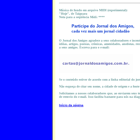
M
úsica de fundo em arquivo MIDI (experimental):
"Hoje
"
, de Taiguara
Nota para a seqüência Midi: ****
Participe do
Jornal dos Amigos,
cada vez mais um jornal cidadão
O Jornal dos Amigos agradece a seus colaboradores e incentiv
idéias, artigos, poesias, crônicas, amenidades, anedotas, rec
a seus amigos. Escreva para o e-mail:
Se o conteúdo estiver de acordo com a linha editorial do jor
Não esqueça de citar seu nome, a cidade de origem e a font
Solicitamos a nossos colaboradores que, ao enviarem seus tex
de reenvio do e-mail. Isso facilita bastante para nós na dia
Início da página